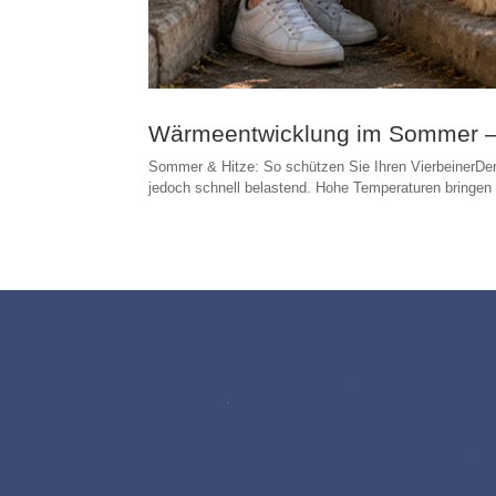
Wärmeentwicklung im Sommer – w
Sommer & Hitze: So schützen Sie Ihren VierbeinerDer 
jedoch schnell belastend. Hohe Temperaturen bringen Ri