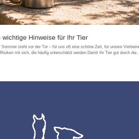
ichtige Hinweise für Ihr Tier
Sommer steht vor der Tür – für uns oft eine schöne Zeit, für unsere Vierbein
siken mit sich, die häufig unterschätzt werden.Damit Ihr Tier gut durch die..