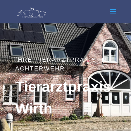
IHRE TIERARZTPRAXIS IN
ACHTERWEHR
Tierarztpraxis
Wirth