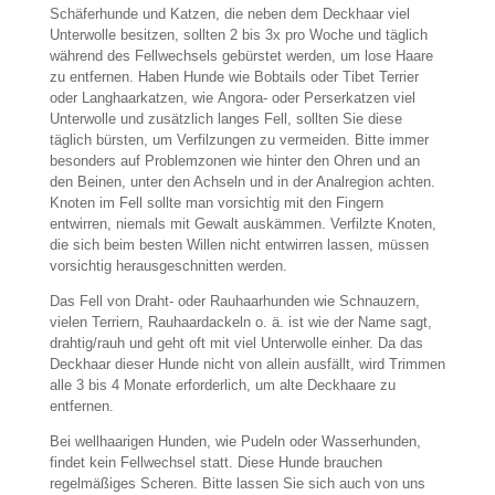
Schäferhunde und Katzen, die neben dem Deckhaar viel
Unterwolle besitzen, sollten 2 bis 3x pro Woche und täglich
während des Fellwechsels gebürstet werden, um lose Haare
zu entfernen. Haben Hunde wie Bobtails oder Tibet Terrier
oder Langhaarkatzen, wie
Angora- oder Perserkatzen viel
Unterwolle und zusätzlich langes Fell, sollten Sie diese
täglich bürsten, um Verfilzungen zu vermeiden. Bitte immer
besonders auf Problemzonen wie hinter den Ohren und an
den Beinen, unter den Achseln und in der Analregion achten.
Knoten im Fell sollte man vorsichtig mit den Fingern
entwirren, niemals mit Gewalt auskämmen.
Verfilzte Knoten,
die sich beim besten Willen nicht entwirren lassen, müssen
vorsichtig herausgeschnitten werden.
Das Fell von Draht- oder Rauhaarhunden wie Schnauzern,
vielen Terriern, Rauhaardackeln o. ä. ist wie der Name sagt,
drahtig/rauh und geht oft mit viel Unterwolle einher. Da das
Deckhaar dieser Hunde nicht von allein ausfällt, wird Trimmen
alle 3 bis 4 Monate erforderlich, um alte Deckhaare zu
entfernen.
Bei wellhaarigen Hunden, wie Pudeln oder Wasserhunden,
findet kein Fellwechsel statt. Diese Hunde brauchen
regelmäßiges Scheren. Bitte lassen Sie sich auch von uns