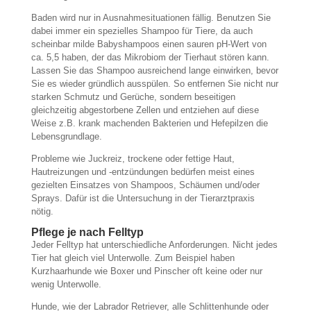
Baden wird nur in Ausnahmesituationen fällig. Benutzen Sie
dabei immer ein spezielles Shampoo für Tiere, da auch
scheinbar milde Babyshampoos einen sauren pH-Wert von
ca. 5,5 haben, der das Mikrobiom der Tierhaut stören kann.
Lassen Sie das Shampoo ausreichend lange einwirken, bevor
Sie es wieder gründlich ausspülen. So entfernen Sie nicht nur
starken Schmutz und Gerüche, sondern beseitigen
gleichzeitig abgestorbene Zellen und entziehen auf diese
Weise z.B. krank machenden Bakterien und Hefepilzen die
Lebensgrundlage.
Probleme wie Juckreiz, trockene oder fettige Haut,
Hautreizungen und -entzündungen bedürfen meist eines
gezielten Einsatzes von Shampoos, Schäumen und/oder
Sprays. Dafür ist die Untersuchung in der Tierarztpraxis
nötig.
Pflege je nach Felltyp
Jeder Felltyp hat unterschiedliche Anforderungen. Nicht jedes
Tier hat gleich viel Unterwolle. Zum Beispiel haben
Kurzhaarhunde wie Boxer und Pinscher oft keine oder nur
wenig Unterwolle.
Hunde, wie der Labrador Retriever, alle Schlittenhunde oder