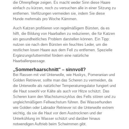
die Ohrenpflege zeigen. Es macht weder Sinn diese Haare
einfach zu kürzen, noch zu versuchen alle in einer Sitzung zu
entfernen. Verfilzungen vermeiden sie, indem Sie diese
Hunde mehrmals pro Woche Kämmen.
Auch Katzen profitieren von regelmäßigem Bürsten, da es
hilft, die Bildung von Haarballen zu reduzieren, die für Katzen
ein gesundheitliches Problem darstellen können. Ein Tipp:
nutzen sie nach dem Bürsten ein feuchtes Leder, um die
restlichen losen Haare aus dem Fell zu entfernen. Spezielle
Ergänzungsfuttermittel fördern eine natürliche
Haarballenpassage.
„Sommerhaarschnitt“ – sinnvoll?
Bei Rassen mit viel Unterwolle, wie Huskys, Pomeranian und
Golden Retriever, sollte man das Scheren zu vermeiden, da
die Unterwolle als natürlicher Temperaturregulator fungiert und
die Haut sowohl vor Kälte als auch vor Hitze schützt. Das
Scheren kann den Wachstumszyklus des Fells stören und zu
ungleichmäßigem Fellwachstum führen. Bei Wasserhunden
wie
Golden oder Labrador Retriever ist die Unterwolle extrem
wichtig, da sie die Haut vor dem Austrocknen und der
Unterkühlung im Wasser schützt und darüber hinaus
notwendigen Auftrieb beim Schwimmen gibt.