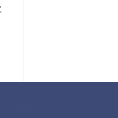
e
en
-