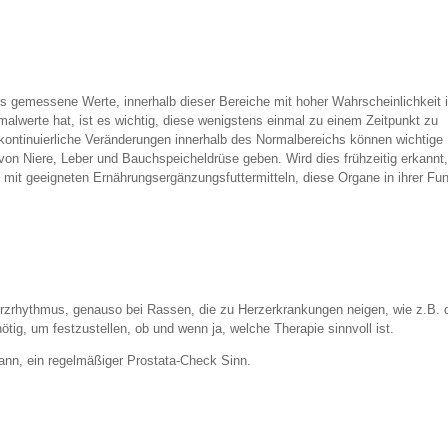
s gemessene Werte, innerhalb dieser Bereiche mit hoher Wahrscheinlichkeit 
alwerte hat, ist es wichtig, diese wenigstens einmal zu einem Zeitpunkt zu
kontinuierliche Veränderungen innerhalb des Normalbereichs können wichtige
von Niere, Leber und Bauchspeicheldrüse geben. Wird dies frühzeitig erkannt
g mit geeigneten Ernährungsergänzungsfuttermitteln, diese Organe in ihrer Fu
rzrhythmus, genauso bei Rassen, die zu Herzerkrankungen neigen, wie z.B. 
nötig, um festzustellen, ob und wenn ja, welche Therapie sinnvoll ist.
nn, ein regelmäßiger Prostata-Check Sinn.