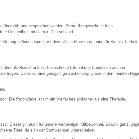
ung überprüft und besprochen werden. Denn Übergewicht ist kein
tete Gesundheitsproblem in Deutschland.
ütterung geändert wurde, ist dies oft ein Hinweis auf eine für Sie als Tierhalt
de, früher als Reisekrankheit bezeichnete Erkrankung Babesiose auch in
 übertragen. Daher ist eine ganzjährige Zeckenprophylaxe in den meisten Reg
 an.
sch. Die Prophylaxe ist um ein Vielfaches einfacher als eine Therapie.
st“. Dieser gilt auch für unsere vierbeinigen Mitbewohner. Sowohl ganz junge
chsene Tiere, da sich der Stoffwechsel unterscheidet.