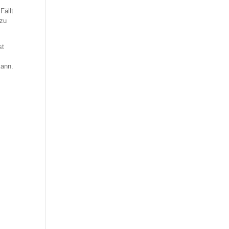
Fällt
 zu
st
kann.