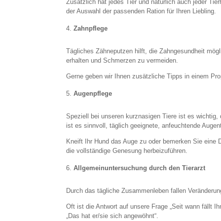
Zusätzlich hat jedes Tier und natürlich auch jeder Tie
der Auswahl der passenden Ration für Ihren Liebling.
Zahnpflege
Tägliches Zähneputzen hilft, die Zahngesundheit mögli
erhalten und Schmerzen zu vermeiden.
Gerne geben wir Ihnen zusätzliche Tipps in einem Pr
Augenpflege
Speziell bei unseren kurznasigen Tiere ist es wichtig, 
ist es sinnvoll, täglich geeignete, anfeuchtende Aug
Kneift Ihr Hund das Auge zu oder bemerken Sie eine 
die vollständige Genesung herbeizuführen.
Allgemeinuntersuchung durch den Tierarzt
Durch das tägliche Zusammenleben fallen Veränderunge
Oft ist die Antwort auf unsere Frage „Seit wann fällt 
„Das hat er/sie sich angewöhnt“.