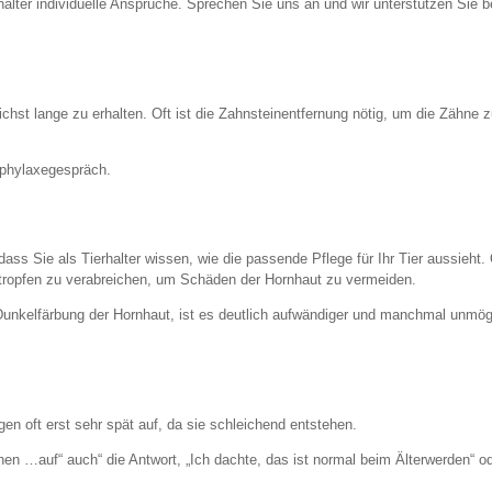
rhalter individuelle Ansprüche. Sprechen Sie uns an und wir unterstützen Sie b
chst lange zu erhalten. Oft ist die Zahnsteinentfernung nötig, um die Zähne 
ophylaxegespräch.
dass Sie als Tierhalter wissen, wie die passende Pflege für Ihr Tier aussieht. 
entropfen zu verabreichen, um Schäden der Hornhaut zu vermeiden.
Dunkelfärbung der Hornhaut, ist es deutlich aufwändiger und manchmal unmög
n oft erst sehr spät auf, da sie schleichend entstehen.
Ihnen …auf“ auch“ die Antwort, „Ich dachte, das ist normal beim Älterwerden“ o