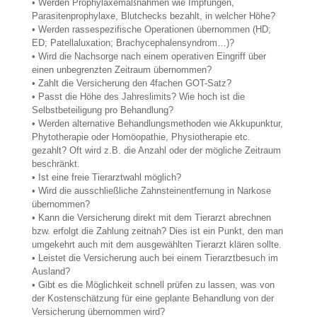
• Werden Prophylaxemaßnahmen wie Impfungen,
Parasitenprophylaxe, Blutchecks bezahlt, in welcher Höhe?
• Werden rassespezifische Operationen übernommen (HD;
ED; Patellaluxation; Brachycephalensyndrom…)?
• Wird die Nachsorge nach einem operativen Eingriff über
einen unbegrenzten Zeitraum übernommen?
• Zahlt die Versicherung den 4fachen GOT-Satz?
• Passt die Höhe des Jahreslimits? Wie hoch ist die
Selbstbeteiligung pro Behandlung?
• Werden alternative Behandlungsmethoden wie Akkupunktur,
Phytotherapie oder Homöopathie, Physiotherapie etc.
gezahlt? Oft wird z.B. die Anzahl oder der mögliche Zeitraum
beschränkt.
• Ist eine freie Tierarztwahl möglich?
• Wird die ausschließliche Zahnsteinentfernung in Narkose
übernommen?
• Kann die Versicherung direkt mit dem Tierarzt abrechnen
bzw. erfolgt die Zahlung zeitnah? Dies ist ein Punkt, den man
umgekehrt auch mit dem ausgewählten Tierarzt klären sollte.
• Leistet die Versicherung auch bei einem Tierarztbesuch im
Ausland?
• Gibt es die Möglichkeit schnell prüfen zu lassen, was von
der Kostenschätzung für eine geplante Behandlung von der
Versicherung übernommen wird?